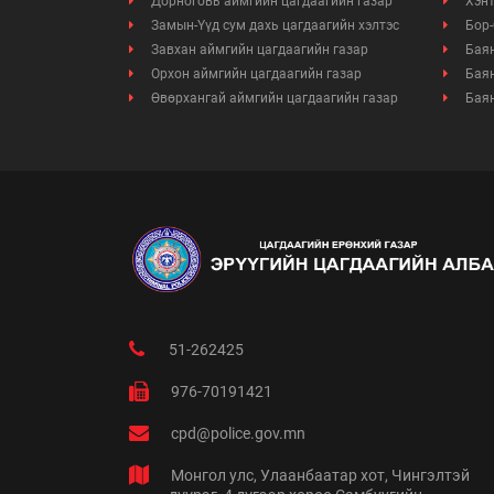
Дорноговь аймгийн цагдаагийн газар
Хэнт
Замын-Үүд сум дахь цагдаагийн хэлтэс
Бор-
Завхан аймгийн цагдаагийн газар
Баян
Орхон аймгийн цагдаагийн газар
Баян
Өвөрхангай аймгийн цагдаагийн газар
Баян
51-262425
976-70191421
cpd@police.gov.mn
Монгол улс, Улаанбаатар хот, Чингэлтэй