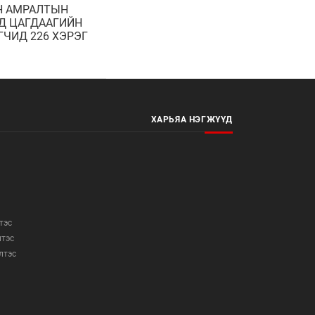
Н АМРАЛТЫН
Д ЦАГДААГИЙН
ГЧИД 226 ХЭРЭГ
ЭЭ
ХАРЬЯА НЭГЖҮҮД
тэс
лтэс
элтэс