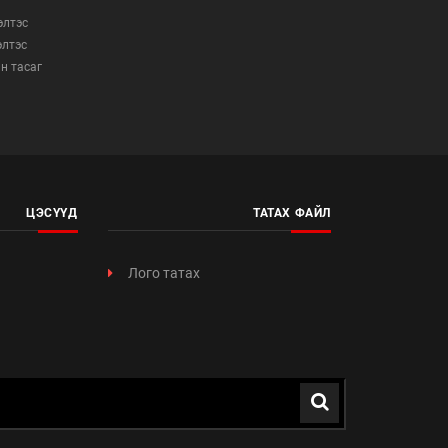
элтэс
элтэс
н тасаг
ЦЭСҮҮД
ТАТАХ ФАЙЛ
Лого татах