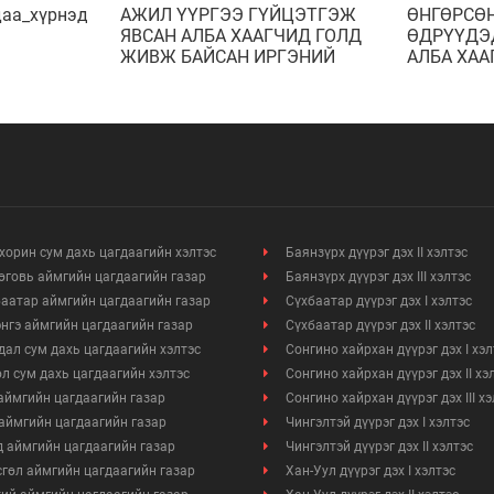
даа_хүрнэдээ
АЖИЛ ҮҮРГЭЭ ГҮЙЦЭТГЭЖ
ӨНГӨРСӨ
ЯВСАН АЛБА ХААГЧИД ГОЛД
ӨДРҮҮДЭ
ЖИВЖ БАЙСАН ИРГЭНИЙ
АЛБА ХАА
АМЬ НАСЫГ АВАРЛАА
ИЛРҮҮЛЖ
хорин сум дахь цагдаагийн хэлтэс
Баянзүрх дүүрэг дэх II хэлтэс
говь аймгийн цагдаагийн газар
Баянзүрх дүүрэг дэх III хэлтэс
аатар аймгийн цагдаагийн газар
Сүхбаатар дүүрэг дэх I хэлтэс
нгэ аймгийн цагдаагийн газар
Сүхбаатар дүүрэг дэх II хэлтэс
ал сум дахь цагдаагийн хэлтэс
Сонгино хайрхан дүүрэг дэх I хэл
л сум дахь цагдаагийн хэлтэс
Сонгино хайрхан дүүрэг дэх II хэ
аймгийн цагдаагийн газар
Сонгино хайрхан дүүрэг дэх III х
аймгийн цагдаагийн газар
Чингэлтэй дүүрэг дэх I хэлтэс
 аймгийн цагдаагийн газар
Чингэлтэй дүүрэг дэх II хэлтэс
гөл аймгийн цагдаагийн газар
Хан-Уул дүүрэг дэх I хэлтэс