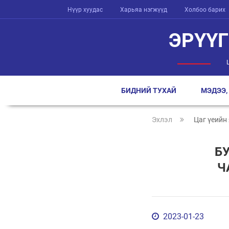
Нүүр хуудас
Харьяа нэгжүүд
Холбоо барих
ЭРҮҮ
БИДНИЙ ТУХАЙ
МЭДЭЭ,
Эхлэл
Цаг үеийн
Б
Ч
2023-01-23