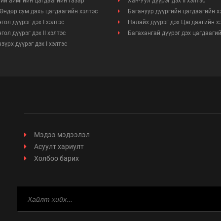
ий аймгийн цагдаагийн газар
Хан-Уул дүүрэг дэх II хэлтэс
Өндөр сум дахь цагдаагийн хэлтэс
Багануур дүүргийн цагдаагийн х
гол дүүрэг дэх I хэлтэс
Налайх дүүрэг дэх Цагдаагийн х
гол дүүрэг дэх II хэлтэс
Багахангай дүүрэг дэх цагдаагий
зүрх дүүрэг дэх I хэлтэс
Мэдээ мэдээлэл
Асуулт хариулт
Холбоо барих