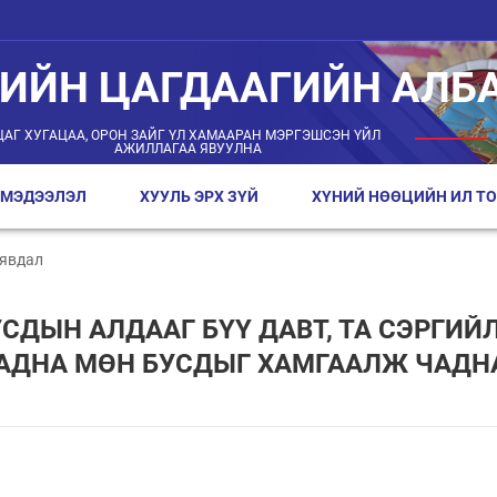
ГИЙН ЦАГДААГИЙН АЛБ
ЦАГ ХУГАЦАА, ОРОН ЗАЙГ ҮЛ ХАМААРАН МЭРГЭШСЭН ҮЙЛ
АЖИЛЛАГАА ЯВУУЛНА
 МЭДЭЭЛЭЛ
ХУУЛЬ ЭРХ ЗҮЙ
ХҮНИЙ НӨӨЦИЙН ИЛ ТО
 явдал
УСДЫН АЛДААГ БҮҮ ДАВТ, ТА СЭРГИЙ
АДНА МӨН БУСДЫГ ХАМГААЛЖ ЧАДНА