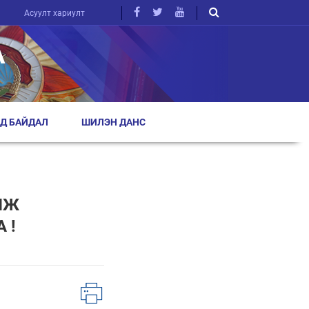
Асуулт хариулт
А
Д БАЙДАЛ
ШИЛЭН ДАНС
ЛЖ
 !