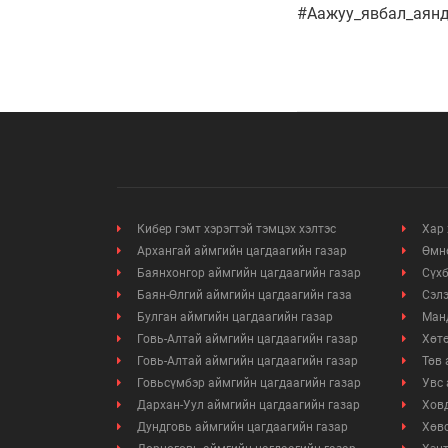
#Аажуу_явбал_аян
Кибер гэмт хэрэгтэй тэмцэх хэлтэс
Хар 
Архангай аймгийн цагдаагийн газар
Өмнө
Баянхонгор аймгийн цагдаагийн газар
Сүхб
Баян-Өлгий аймгийн цагдаагийн газа
Сэлэ
Булган аймгийн цагдаагийн газар
Манд
Говь-Алтай аймгийн цагдаагийн газар
Хөтө
Говь-Алтай аймгийн цагдаагийн газар
Төв 
Говьсүмбэр аймгийн цагдаагийн газар
Увс 
Дархан-Уул аймгийн цагдаагийн газар
Ховд
Дундговь аймгийн цагдаагийн газар
Хөвс