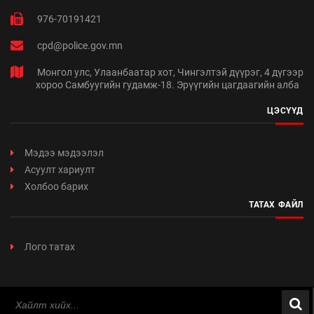
976-70191421
cpd@police.gov.mn
Монгол улс, Улаанбаатар хот, Чингэлтэй дүүрэг, 4 дүгээр
хороо Самбуугийн гудамж-18. Эрүүгийн цагдаагийн алба
ЦЭСҮҮД
Мэдээ мэдээлэл
Асуулт хариулт
Холбоо барих
ТАТАХ ФАЙЛ
Лого татах