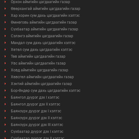
Орхон аймгийн цагдаагийн газар
Мэдээллийн ил тод байдал
Өвөрхангай аймгийн цагдаагийн газар
Хар хорин сум дахь цагдаагийн хэлтэс
Удирдлагын шийдвэрийн ил тод байдал
Өмнөговь аймгийн цагдаагийн газар
Сүхбаатар аймгийн цагдаагийн газар
Авлигын эсрэг үйл ажиллагаа
Сэлэнгэ аймгийн цагдаагийн газар
Мандал сум дахь цагдаагийн хэлтэс
Хөтөл сум дахь цагдаагийн хэлтэс
Үйл ажиллагааны ил тод байдал
Төв аймгийн цагдаагийн газар
Увс аймгийн цагдаагийн газар
Өргөдөл, гомдлын мэдээ
Ховд аймгийн цагдаагийн газар
Хөвсгөл аймгийн цагдаагийн газар
Иргэдийг хүлээн авах хуваарь
Хэнтий аймгийн цагдаагийн газар
Бор-Өндөр сум дахь цагдаагийн хэлтэс
Ажил үүргийн чиглэл, утасны дугаар
Баянгол дүүрэг дэх I хэлтэс
Баянгол дүүрэг дэх II хэлтэс
Баянзүрх дүүрэг дэх I хэлтэс
Баянзүрх дүүрэг дэх II хэлтэс
Баянзүрх дүүрэг дэх III хэлтэс
Сүхбаатар дүүрэг дэх I хэлтэс
Сүхбаатар дүүрэг дэх II хэлтэс