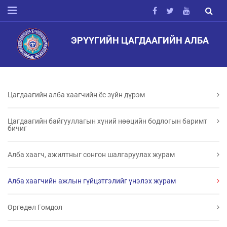
ЭРҮҮГИЙН ЦАГДААГИЙН АЛБА
Цагдаагийн алба хаагчийн ёс зүйн дүрэм
Цагдаагийн байгууллагын хүний нөөцийн бодлогын баримт
бичиг
Алба хаагч, ажилтныг сонгон шалгаруулах журам
Алба хаагчийн ажлын гүйцэтгэлийг үнэлэх журам
Өргөдөл Гомдол