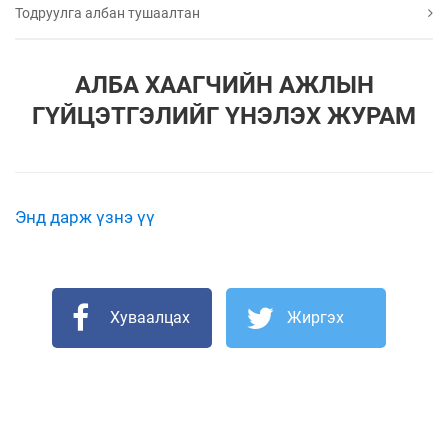
Тодруулга албан тушаалтан
АЛБА ХААГЧИЙН АЖЛЫН
ГҮЙЦЭТГЭЛИЙГ ҮНЭЛЭХ ЖУРАМ
Энд дарж үзнэ үү
Хуваалцах
Жиргэх