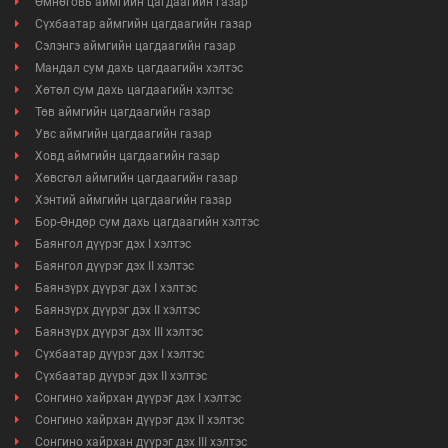
Өмнөговь аймгийн цагдаагийн газар
Сүхбаатар аймгийн цагдаагийн газар
Сэлэнгэ аймгийн цагдаагийн газар
Мандал сум дахь цагдаагийн хэлтэс
Хөтөл сум дахь цагдаагийн хэлтэс
Төв аймгийн цагдаагийн газар
Увс аймгийн цагдаагийн газар
Ховд аймгийн цагдаагийн газар
Хөвсгөл аймгийн цагдаагийн газар
Хэнтий аймгийн цагдаагийн газар
Мэдээллийн ил тод байдал
Бор-Өндөр сум дахь цагдаагийн хэлтэс
Баянгол дүүрэг дэх I хэлтэс
Удирдлагын шийдвэрийн ил тод байдал
Баянгол дүүрэг дэх II хэлтэс
Баянзүрх дүүрэг дэх I хэлтэс
Авлигын эсрэг үйл ажиллагаа
Баянзүрх дүүрэг дэх II хэлтэс
Баянзүрх дүүрэг дэх III хэлтэс
Үйл ажиллагааны ил тод байдал
Сүхбаатар дүүрэг дэх I хэлтэс
Сүхбаатар дүүрэг дэх II хэлтэс
Сонгино хайрхан дүүрэг дэх I хэлтэс
Өргөдөл, гомдлын мэдээ
Сонгино хайрхан дүүрэг дэх II хэлтэс
Сонгино хайрхан дүүрэг дэх III хэлтэс
Иргэдийг хүлээн авах хуваарь