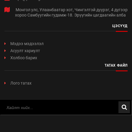
Монгол улс, Улаанбаатар хот, Чингэлтэй дүүрэг, 4 дүгээр
хороо Самбуугийн гудамж-18. Эрүүгийн цагдаагийн алба
ЦЭСҮҮД
Мэдээ мэдээлэл
Асуулт хариулт
Холбоо барих
ТАТАХ ФАЙЛ
Лого татах