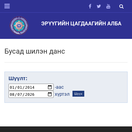
ЭРҮҮГИЙН ЦАГДААГИЙН АЛБА
Бусад шилэн данс
Шүүлт:
-аас
хүртэл
Шүүх