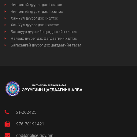
Чингэлтэй дүүрэг дэх I хэлтэс
Чингэлтэй дүүрэг дэх II хэлтэс
Ажил үүргийн чиглэл, утасны дугаар
Хан-Уул дүүрэг дэх I хэлтэс
Хан-Уул дүүрэг дэх II хэлтэс
Багануур дүүргийн цагдаагийн хэлтэс
Налайх дүүрэг дэх Цагдаагийн хэлтэс
Багахангай дүүрэг дэх цагдаагийн тасаг
51-262425
976-70191421
cpd@police.gov.mn