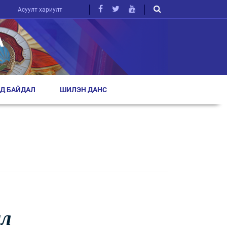
Асуулт хариулт
А
Д БАЙДАЛ
ШИЛЭН ДАНС
ал