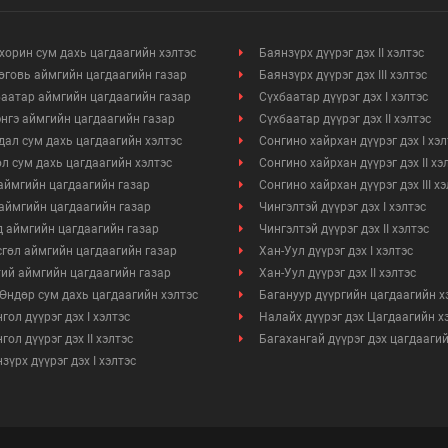
Үйл ажиллагааны ил тод байдал
хорин сум дахь цагдаагийн хэлтэс
Баянзүрх дүүрэг дэх II хэлтэс
говь аймгийн цагдаагийн газар
Баянзүрх дүүрэг дэх III хэлтэс
Өргөдөл, гомдлын мэдээ
аатар аймгийн цагдаагийн газар
Сүхбаатар дүүрэг дэх I хэлтэс
нгэ аймгийн цагдаагийн газар
Сүхбаатар дүүрэг дэх II хэлтэс
Иргэдийг хүлээн авах хуваарь
ал сум дахь цагдаагийн хэлтэс
Сонгино хайрхан дүүрэг дэх I хэл
л сум дахь цагдаагийн хэлтэс
Сонгино хайрхан дүүрэг дэх II хэ
аймгийн цагдаагийн газар
Сонгино хайрхан дүүрэг дэх III х
Ажил үүргийн чиглэл, утасны дугаар
аймгийн цагдаагийн газар
Чингэлтэй дүүрэг дэх I хэлтэс
 аймгийн цагдаагийн газар
Чингэлтэй дүүрэг дэх II хэлтэс
гөл аймгийн цагдаагийн газар
Хан-Уул дүүрэг дэх I хэлтэс
ий аймгийн цагдаагийн газар
Хан-Уул дүүрэг дэх II хэлтэс
Өндөр сум дахь цагдаагийн хэлтэс
Багануур дүүргийн цагдаагийн х
гол дүүрэг дэх I хэлтэс
Налайх дүүрэг дэх Цагдаагийн х
гол дүүрэг дэх II хэлтэс
Багахангай дүүрэг дэх цагдаагий
зүрх дүүрэг дэх I хэлтэс