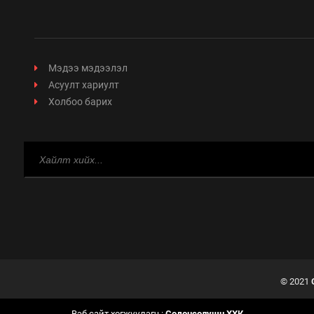
Мэдээ мэдээлэл
Асуулт хариулт
Холбоо барих
© 2021
Вэб сайт хөгжүүлэгч :
Содонсолушн ХХК