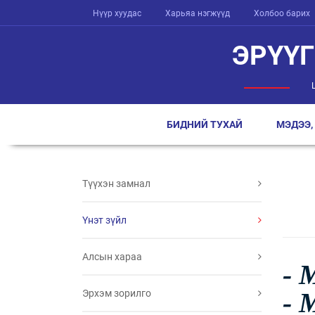
Нүүр хуудас
Харьяа нэгжүүд
Холбоо барих
ЭРҮҮ
БИДНИЙ ТУХАЙ
МЭДЭЭ,
Түүхэн замнал
Үнэт зүйл
Алсын хараа
- 
- 
Эрхэм зорилго