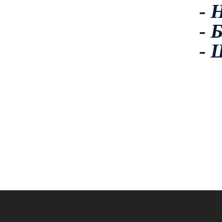
- 
- 
- 