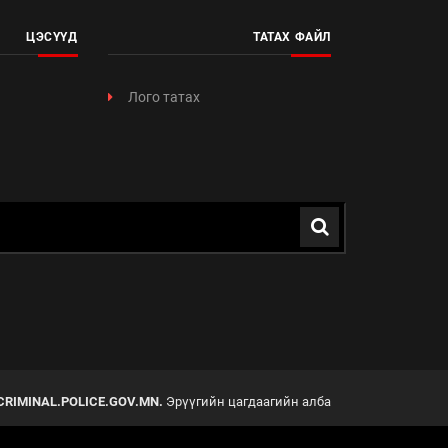
ЦЭСҮҮД
ТАТАХ ФАЙЛ
Лого татах
CRIMINAL.POLICE.GOV.MN.
Эрүүгийн цагдаагийн алба