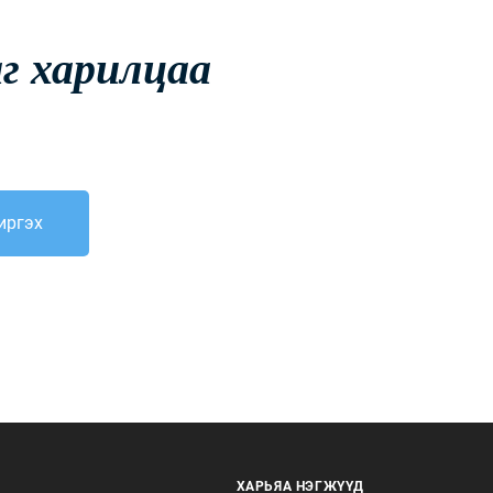
аг харилцаа
иргэх
ХАРЬЯА НЭГЖҮҮД