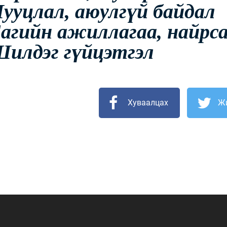
Нууцлал, аюулгүй байдал
Багийн ажиллагаа, найрс
Шилдэг гүйцэтгэл
Хуваалцах
Ж
Мэдээллийн ил тод байдал
Удирдлагын шийдвэрийн ил тод байдал
Авлигын эсрэг үйл ажиллагаа