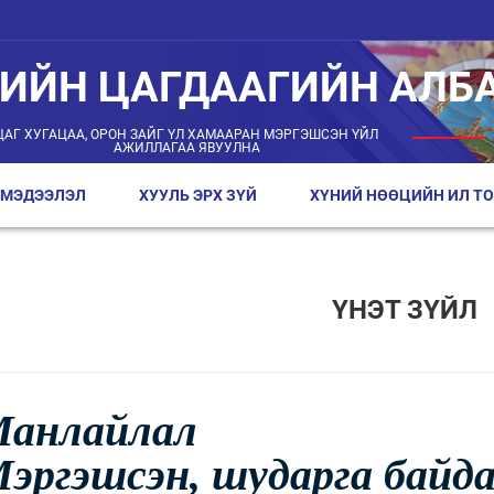
ГИЙН ЦАГДААГИЙН АЛБ
ЦАГ ХУГАЦАА, ОРОН ЗАЙГ ҮЛ ХАМААРАН МЭРГЭШСЭН ҮЙЛ
АЖИЛЛАГАА ЯВУУЛНА
 МЭДЭЭЛЭЛ
ХУУЛЬ ЭРХ ЗҮЙ
ХҮНИЙ НӨӨЦИЙН ИЛ ТО
ҮНЭТ ЗҮЙЛ
Манлайлал
Мэргэшсэн, шударга байд