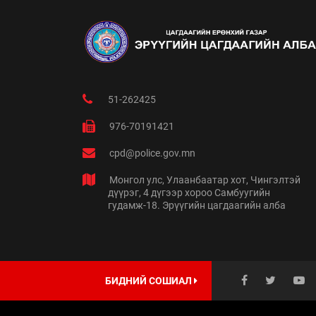
51-262425
976-70191421
cpd@police.gov.mn
Монгол улс, Улаанбаатар хот, Чингэлтэй
дүүрэг, 4 дүгээр хороо Самбуугийн
гудамж-18. Эрүүгийн цагдаагийн алба
БИДНИЙ СОШИАЛ