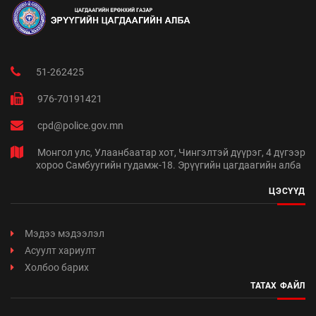
51-262425
976-70191421
cpd@police.gov.mn
Монгол улс, Улаанбаатар хот, Чингэлтэй дүүрэг, 4 дүгээр
хороо Самбуугийн гудамж-18. Эрүүгийн цагдаагийн алба
ЦЭСҮҮД
Мэдээ мэдээлэл
Асуулт хариулт
Холбоо барих
ТАТАХ ФАЙЛ