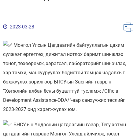
2023-03-28
Монгол Улсын Цагдаагийн байгууллагын цахим
сүлжээг өргөтгөх, дижитал нотлох баримт шинжлэх
тоног, төхөөрөмж, хэрэгсэл, лабораторийг шинэчлэх,
хар тамхи, мансууруулах бодистой тэмцэх чадавхыг
бэхжүүлэх зорилгоор БНСУ-ын Засгийн газрын
“Хөгжлийн албан ёсны буцалтгүй тусламж /Official
Development Assistance-ODA/”-аар санхүүжих төслийг
2023-2027 онд хэрэгжүүлэх юм.
БНСУ-ын Үндэсний цагдаагийн газар, Тегү хотын
цагдаагийн газраас Монгол Улсад айлчилж, төсөл