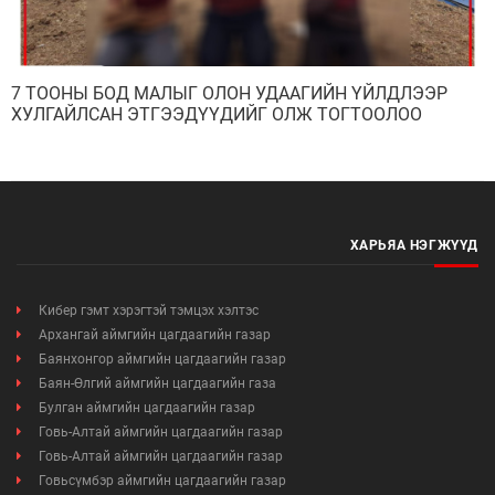
7 ТООНЫ БОД МАЛЫГ ОЛОН УДААГИЙН ҮЙЛДЛЭЭР
ХУЛГАЙЛСАН ЭТГЭЭДҮҮДИЙГ ОЛЖ ТОГТООЛОО
ХАРЬЯА НЭГЖҮҮД
Кибер гэмт хэрэгтэй тэмцэх хэлтэс
Архангай аймгийн цагдаагийн газар
Баянхонгор аймгийн цагдаагийн газар
Баян-Өлгий аймгийн цагдаагийн газа
Булган аймгийн цагдаагийн газар
Говь-Алтай аймгийн цагдаагийн газар
Говь-Алтай аймгийн цагдаагийн газар
Говьсүмбэр аймгийн цагдаагийн газар