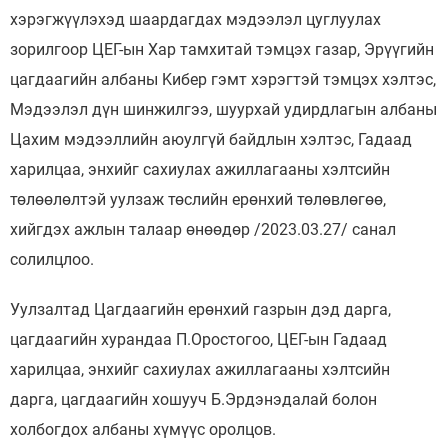
хэрэгжүүлэхэд шаардагдах мэдээлэл цуглуулах
зорилгоор ЦЕГ-ын Хар тамхитай тэмцэх газар, Эрүүгийн
цагдаагийн албаны Kибер гэмт хэрэгтэй тэмцэх хэлтэс,
Мэдээлэл дүн шинжилгээ, шуурхай удирдлагын албаны
Цахим мэдээллийн аюулгүй байдлын хэлтэс, Гадаад
харилцаа, энхийг сахиулах ажиллагааны хэлтсийн
төлөөлөлтэй уулзаж төслийн ерөнхий төлөвлөгөө,
хийгдэх ажлын талаар өнөөдөр /2023.03.27/ санал
солилцлоо.
Уулзалтад Цагдаагийн ерөнхий газрын дэд дарга,
цагдаагийн хурандаа П.Оростогоо, ЦЕГ-ын Гадаад
харилцаа, энхийг сахиулах ажиллагааны хэлтсийн
дарга, цагдаагийн хошууч Б.Эрдэнэдалай болон
холбогдох албаны хүмүүс оролцов.