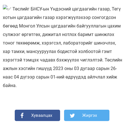
Төслийг БНСУ-ын Үндэсний цагдаагийн газар, Тегү
хотын цагдаагийн газар хэрэгжүүлэхээр сонгогдсон
бөгөөд Монгол Улсын цагдаагийн байгууллагын цахим
сүлжээг өргөтгөх, дижитал нотлох баримт шинжлэх
тоног төхөөрөмж, хэрэгсэл, лабораторийг шинэчлэх,
хар тамхи, мансууруулах бодистой холбоотой гэмт
хэрэгтэй тэмцэх чадавх бэхжүүлэх чиглэлтэй. Төслийн
ажлын хэсгийн гишүүд 2023 оны 03 дугаар сарын 26-
наас 04 дүгээр сарын 01-ний өдрүүдэд айлчлал хийж
байна.
Хуваалцах
Жиргэх