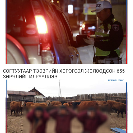
Мэдээллийн ил тод байдал
Удирдлагын шийдвэрийн ил тод байдал
Авлигын эсрэг үйл ажиллагаа
Үйл ажиллагааны ил тод байдал
СОГТУУГААР ТЭЭВРИЙН ХЭРЭГСЭЛ ЖОЛООДСОН 655
ЗӨРЧЛИЙГ ИЛРҮҮЛЛЭЭ
Өргөдөл, гомдлын мэдээ
Иргэдийг хүлээн авах хуваарь
Ажил үүргийн чиглэл, утасны дугаар