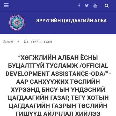
ЭРҮҮГИЙН ЦАГДААГИЙН АЛБА
Эхлэл
Цаг үеийн явдал
“ХӨГЖЛИЙН АЛБАН ЁСНЫ
БУЦАЛТГҮЙ ТУСЛАМЖ /OFFICIAL
DEVELOPMENT ASSISTANCE-ODA/”-
ААР САНХҮҮЖИХ ТӨСЛИЙН
ХҮРЭЭНД БНСУ-ЫН ҮНДЭСНИЙ
ЦАГДААГИЙН ГАЗАР, ТЕГҮ ХОТЫН
ЦАГДААГИЙН ГАЗРЫН ТӨСЛИЙН
ГИШҮҮД АЙЛЧЛАЛ ХИЙЛЭЭ