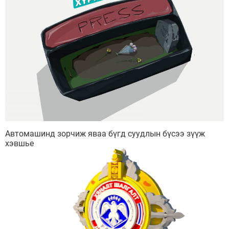
Автомашинд зорчиж яваа бүгд суудлын бүсээ зүүж
хэвшье