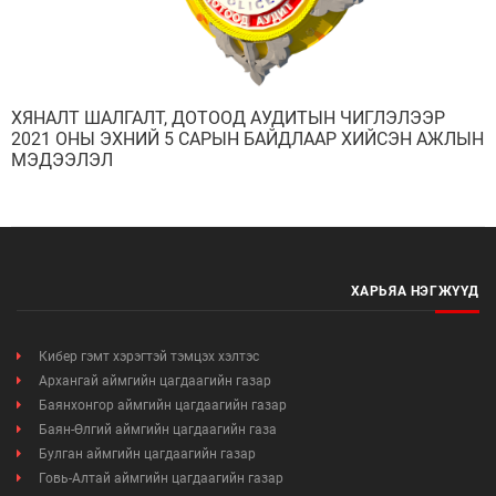
Мэдээллийн ил тод байдал
ХЯНАЛТ ШАЛГАЛТ, ДОТООД АУДИТЫН ЧИГЛЭЛЭЭР
2021 ОНЫ ЭХНИЙ 5 САРЫН БАЙДЛААР ХИЙСЭН АЖЛЫН
МЭДЭЭЛЭЛ
Удирдлагын шийдвэрийн ил тод байдал
Авлигын эсрэг үйл ажиллагаа
Үйл ажиллагааны ил тод байдал
ХАРЬЯА НЭГЖҮҮД
Өргөдөл, гомдлын мэдээ
Кибер гэмт хэрэгтэй тэмцэх хэлтэс
Иргэдийг хүлээн авах хуваарь
Архангай аймгийн цагдаагийн газар
Баянхонгор аймгийн цагдаагийн газар
Ажил үүргийн чиглэл, утасны дугаар
Баян-Өлгий аймгийн цагдаагийн газа
Булган аймгийн цагдаагийн газар
Говь-Алтай аймгийн цагдаагийн газар