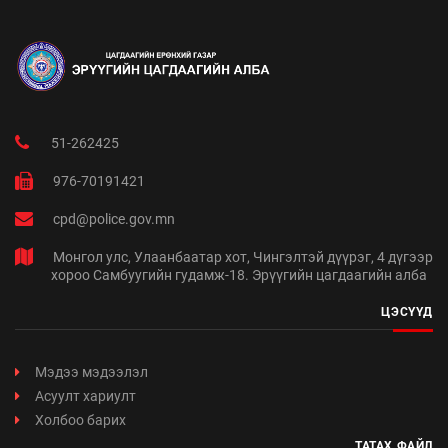
51-262425
976-70191421
cpd@police.gov.mn
Монгол улс, Улаанбаатар хот, Чингэлтэй дүүрэг, 4 дүгээр
хороо Самбуугийн гудамж-18. Эрүүгийн цагдаагийн алба
ЦЭСҮҮД
Мэдээ мэдээлэл
Асуулт хариулт
Холбоо барих
ТАТАХ ФАЙЛ