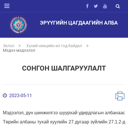
ЭРҮҮГИЙН ЦАГДААГИЙН АЛБА
Эхлэл
Хүний нөөцийн ил тод байдал
Мэдээ мэдээлэл
СОНГОН ШАЛГАРУУЛАЛТ
2023-05-11
Мэдээлэл, дүн шинжилгээ шуурхай удирдлагын албанаас
Төрийн албаны тухай хуулийн 27 дугаар зүйлийн 27.1.2-д