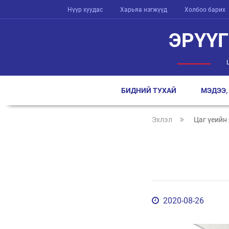
Нүүр хуудас
Харьяа нэгжүүд
Холбоо барих
ЭРҮҮ
БИДНИЙ ТУХАЙ
МЭДЭЭ,
Эхлэл
Цаг үеийн
2020-08-26