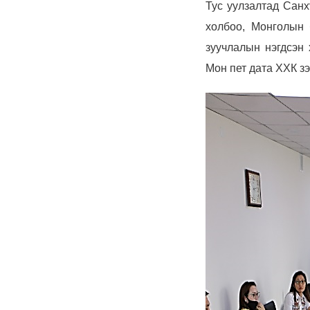
Тус уулзалтад Сан
холбоо, Монголын 
зуучлалын нэгдсэн
Мон пет дата ХХК з