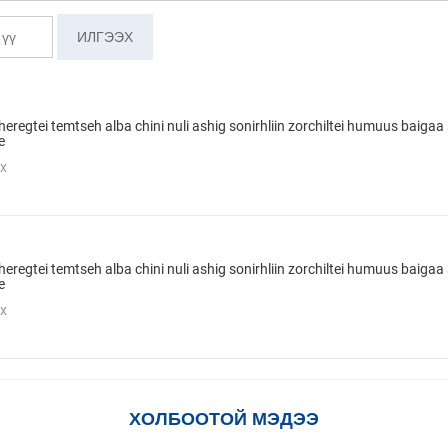
heregtei temtseh alba chini nuli ashig sonirhliin zorchiltei humuus baigaa
e
х
heregtei temtseh alba chini nuli ashig sonirhliin zorchiltei humuus baigaa
e
х
ХОЛБООТОЙ МЭДЭЭ