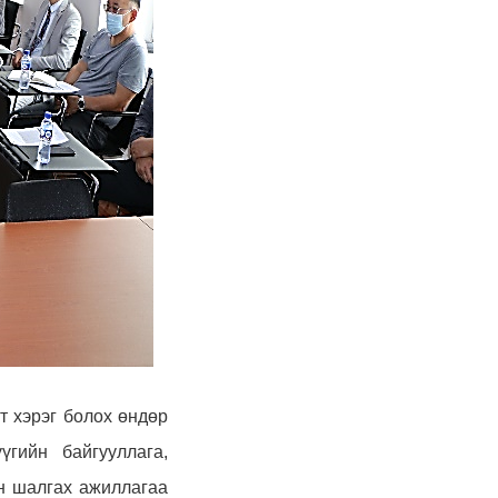
мт хэрэг болох өндөр
үгийн байгууллага,
н шалгах ажиллагаа