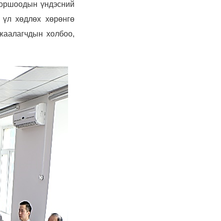
хоршоодын үндэсний
 үл хөдлөх хөрөнгө
жаалагчдын холбоо,