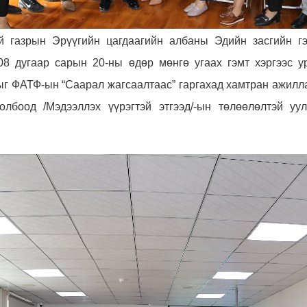
й газрын Эрүүгийн цагдаагийн албаны Эдийн засгийн гэ
08 дугаар сарын 20-ны өдөр мөнгө угаах гэмт хэргээс ур
ыг ФАТФ-ын “Саарал жагсаалтаас” гаргахад хамтран ажилл
олбоод /Мэдээллэх үүрэгтэй этгээд/-ын төлөөлөлтэй уул