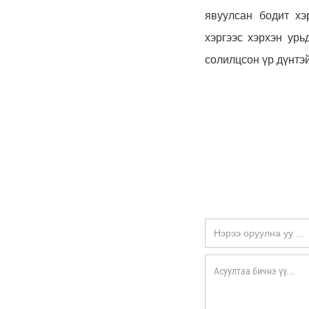
явуулсан бодит хэ
хэргээс хэрхэн урь
солилцсон үр дүнтэ