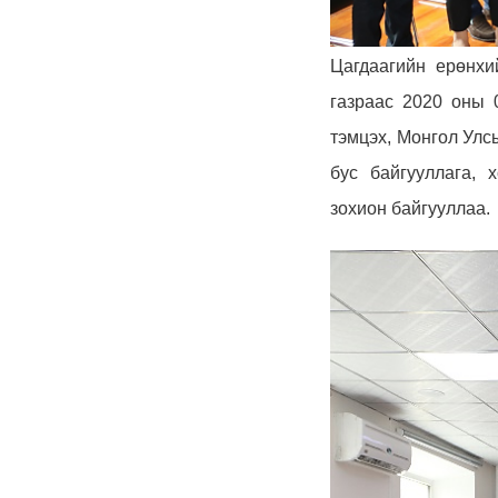
Цагдаагийн ерөнхи
газраас 2020 оны 
тэмцэх, Монгол Улс
бус байгууллага, х
зохион байгууллаа.