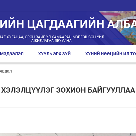
ГИЙН ЦАГДААГИЙН АЛБ
ЦАГ ХУГАЦАА, ОРОН ЗАЙГ ҮЛ ХАМААРАН МЭРГЭШСЭН ҮЙЛ
АЖИЛЛАГАА ЯВУУЛНА
 МЭДЭЭЛЭЛ
ХУУЛЬ ЭРХ ЗҮЙ
ХҮНИЙ НӨӨЦИЙН ИЛ ТО
 явдал
ХЭЛЭЛЦҮҮЛЭГ ЗОХИОН БАЙГУУЛЛАА