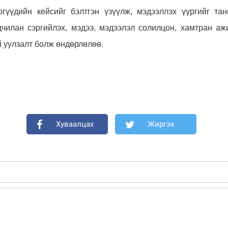
ргүүдийн кейсийг бэлтгэн үзүүлж, мэдээллэх үүргийг та
дчилан сэргийлэх, мэдээ, мэдээлэл солилцон, хамтран а
й уулзалт болж өндөрлөлөө.
Хуваалцах
Жиргэх