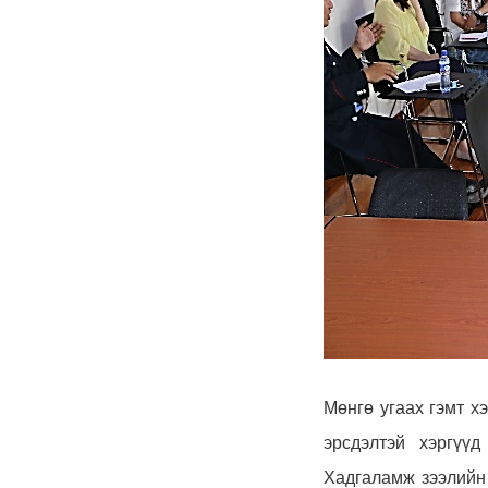
Мөнгө угаах гэмт хэ
эрсдэлтэй хэргүүд
Хадгаламж зээлийн