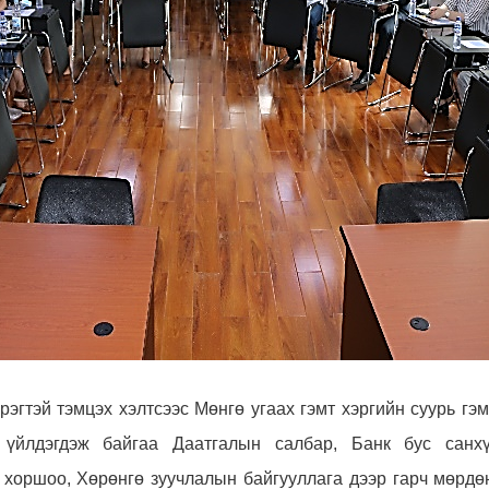
Үйл ажиллагааны ил тод байдал
Өргөдөл, гомдлын мэдээ
Иргэдийг хүлээн авах хуваарь
Ажил үүргийн чиглэл, утасны дугаар
рэгтэй тэмцэх хэлтсээс Мөнгө угаах гэмт хэргийн суурь гэ
 үйлдэгдэж байгаа Даатгалын салбар, Банк бус санхү
 хоршоо, Хөрөнгө зуучлалын байгууллага дээр гарч мөрдө