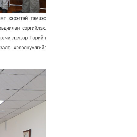
мт хэрэгтэй тэмцэх
ьдчилан сэргийлэх,
ах чиглэлээр Төрийн
залт, хэлэлцүүлгийг