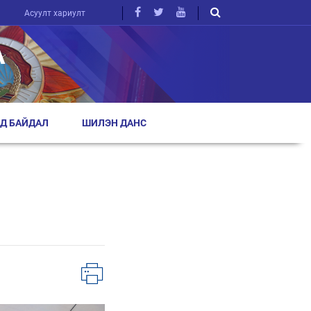
Асуулт хариулт
А
Д БАЙДАЛ
ШИЛЭН ДАНС