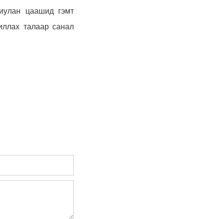
ниулан цаашид гэмт
жиллах талаар санал