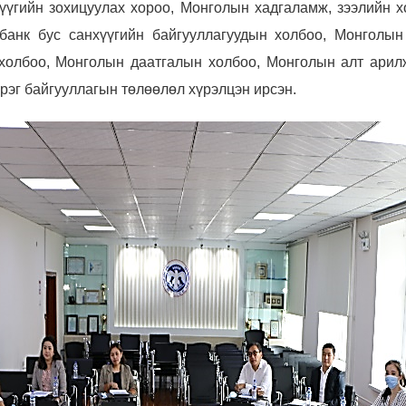
хүүгийн зохицуулах хороо, Монголын хадгаламж, зээлийн 
банк бус санхүүгийн байгууллагуудын холбоо, Монголын
 холбоо, Монголын даатгалын холбоо, Монголын алт арил
эрэг байгууллагын төлөөлөл хүрэлцэн ирсэн.
Мэдээллийн ил тод байдал
Удирдлагын шийдвэрийн ил тод байдал
Авлигын эсрэг үйл ажиллагаа