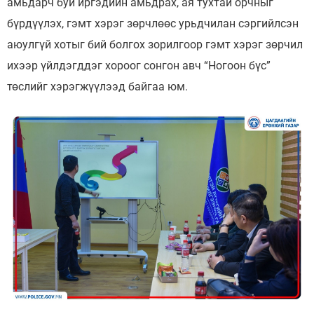
амьдарч буй иргэдийн амьдрах, ая тухтай орчныг
бүрдүүлэх, гэмт хэрэг зөрчлөөс урьдчилан сэргийлсэн
аюулгүй хотыг бий болгох зорилгоор гэмт хэрэг зөрчил
ихээр үйлдэгддэг хороог сонгон авч “Ногоон бүс”
төслийг хэрэгжүүлээд байгаа юм.