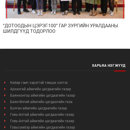
“ДОТООДЫН ЦЭРЭГ-100” ГАР ЗУРГИЙН УРАЛДААНЫ
ШИЛДГҮҮД ТОДОРЛОО
ХАРЬЯА НЭГЖҮҮД
Кибер гэмт хэрэгтэй тэмцэх хэлтэс
Архангай аймгийн цагдаагийн газар
Баянхонгор аймгийн цагдаагийн газар
Баян-Өлгий аймгийн цагдаагийн газа
Булган аймгийн цагдаагийн газар
Говь-Алтай аймгийн цагдаагийн газар
Говь-Алтай аймгийн цагдаагийн газар
Говьсүмбэр аймгийн цагдаагийн газар