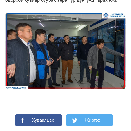
тодорхой хувиар буурах эерэг үр дүнгүүд гарах юм.
Хуваалцах
Жиргэх