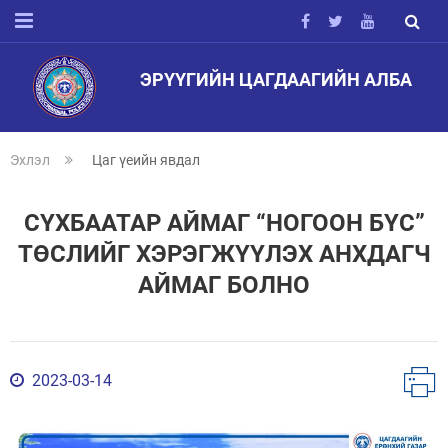
ЭРҮҮГИЙН ЦАГДААГИЙН АЛБА
Эхлэл
Цаг үеийн явдал
СҮХБААТАР АЙМАГ “НОГООН БҮС”
ТӨСЛИЙГ ХЭРЭГЖҮҮЛЭХ АНХДАГЧ
АЙМАГ БОЛНО
2023-03-14