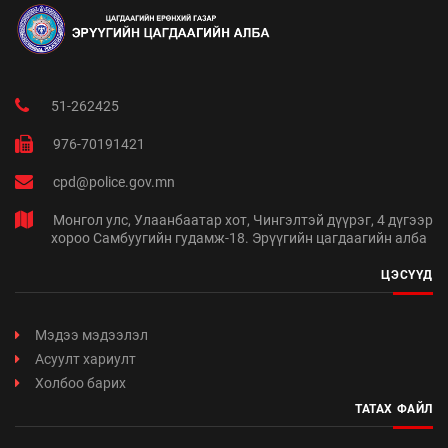
51-262425
976-70191421
cpd@police.gov.mn
Монгол улс, Улаанбаатар хот, Чингэлтэй дүүрэг, 4 дүгээр
хороо Самбуугийн гудамж-18. Эрүүгийн цагдаагийн алба
ЦЭСҮҮД
Мэдээ мэдээлэл
Асуулт хариулт
Холбоо барих
ТАТАХ ФАЙЛ