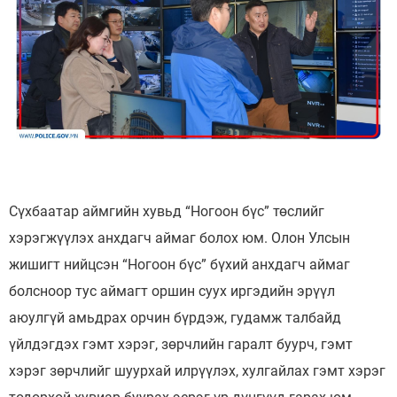
Сүхбаатар аймгийн хувьд “Ногоон бүс” төслийг
хэрэгжүүлэх анхдагч аймаг болох юм. Олон Улсын
жишигт нийцсэн “Ногоон бүс” бүхий анхдагч аймаг
болсноор тус аймагт оршин суух иргэдийн эрүүл
аюулгүй амьдрах орчин бүрдэж, гудамж талбайд
үйлдэгдэх гэмт хэрэг, зөрчлийн гаралт буурч, гэмт
хэрэг зөрчлийг шуурхай илрүүлэх, хулгайлах гэмт хэрэг