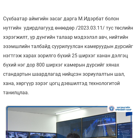
Сүхбаатар аймгийн засаг дарга М.Идэрбат болон
нутгийн удирдлагууд өнөөдөр /2023.03.11/ тус төслийн
хэрэгжилт, үр дүнгийн талаар мэдээлэл авч, нийтийн
эзэмшлийн талбайд суурилуулсан камеруудын дүрсийг
нэгтгэж харах зорилго бүхий 25 ширхэг ханан дэлгэц
бүхий нэг дор 800 ширхэг камерын дүрсийг хянах
стандартын шаардлагад нийцсэн зориулалтын шал,
хана, хөргүүр зэрэг цогц дэвшилтэд технологитой
танилцлаа.