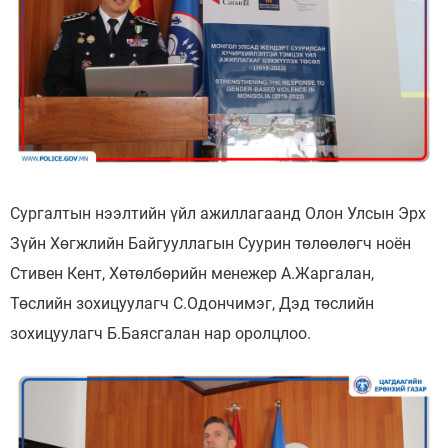
Сургалтын нээлтийн үйл ажиллагаанд Олон Улсын Эрх
Зүйн Хөгжлийн Байгууллагын Суурин төлөөлөгч ноён
Стивен Кент, Хөтөлбөрийн менежер А.Жаргалан,
Төслийн зохицуулагч С.Одончимэг, Дэд төслийн
зохицуулагч Б.Баясгалан нар оролцлоо.