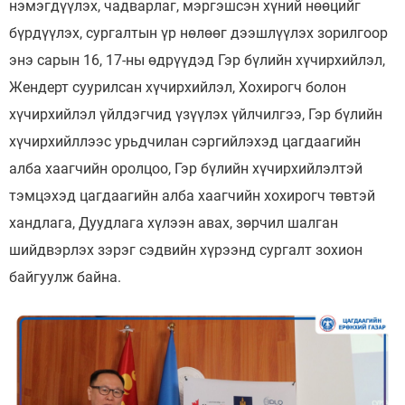
нэмэгдүүлэх, чадварлаг, мэргэшсэн хүний нөөцийг
бүрдүүлэх, сургалтын үр нөлөөг дээшлүүлэх зорилгоор
энэ сарын 16, 17-ны өдрүүдэд Гэр бүлийн хүчирхийлэл,
Жендерт суурилсан хүчирхийлэл, Хохирогч болон
хүчирхийлэл үйлдэгчид үзүүлэх үйлчилгээ, Гэр бүлийн
хүчирхийллээс урьдчилан сэргийлэхэд цагдаагийн
алба хаагчийн оролцоо, Гэр бүлийн хүчирхийлэлтэй
тэмцэхэд цагдаагийн алба хаагчийн хохирогч төвтэй
хандлага, Дуудлага хүлээн авах, зөрчил шалган
шийдвэрлэх зэрэг сэдвийн хүрээнд сургалт зохион
байгуулж байна.