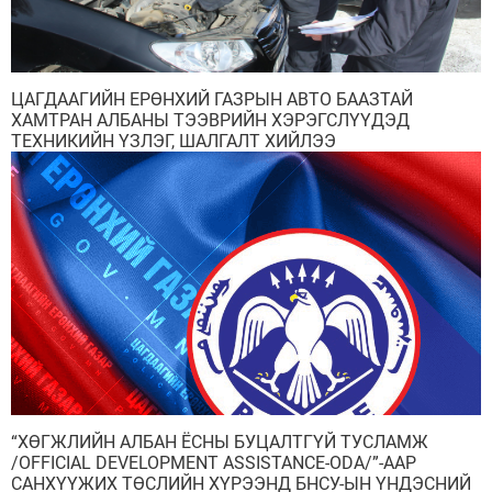
Ажил үүргийн чиглэл, утасны дугаар
ЦАГДААГИЙН ЕРӨНХИЙ ГАЗРЫН АВТО БААЗТАЙ
ХАМТРАН АЛБАНЫ ТЭЭВРИЙН ХЭРЭГСЛҮҮДЭД
ТЕХНИКИЙН ҮЗЛЭГ, ШАЛГАЛТ ХИЙЛЭЭ
“ХӨГЖЛИЙН АЛБАН ЁСНЫ БУЦАЛТГҮЙ ТУСЛАМЖ
/OFFICIAL DEVELOPMENT ASSISTANCE-ODA/”-ААР
САНХҮҮЖИХ ТӨСЛИЙН ХҮРЭЭНД БНСУ-ЫН ҮНДЭСНИЙ