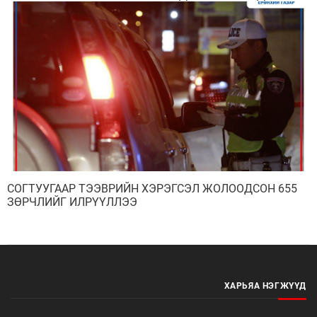
ЦАГДААГИЙН ГАЗАР, ТЕГҮ ХОТЫН ЦАГДААГИЙН
ГАЗРЫН ТӨСЛИЙН ГИШҮҮД АЙЛЧЛАЛ ХИЙЛЭЭ
СОГТУУГААР ТЭЭВРИЙН ХЭРЭГСЭЛ ЖОЛООДСОН 655
ЗӨРЧЛИЙГ ИЛРҮҮЛЛЭЭ
ХАРЬЯА НЭГЖҮҮД