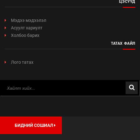
ЦЭСҮҮД
Мэдээ мэдээлэл
Асуулт хариулт
Холбоо барих
ТАТАХ ФАЙЛ
Лого татах
БИДНИЙ СОШИАЛ