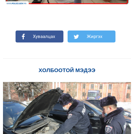
Хуваалцах
Жиргэх
Мэдээллийн ил тод байдал
Удирдлагын шийдвэрийн ил тод байдал
ХОЛБООТОЙ МЭДЭЭ
Авлигын эсрэг үйл ажиллагаа
Үйл ажиллагааны ил тод байдал
Өргөдөл, гомдлын мэдээ
Иргэдийг хүлээн авах хуваарь