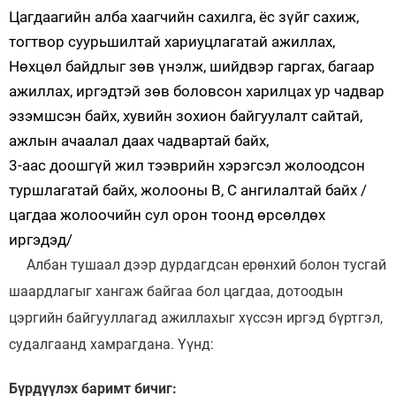
Цагдаагийн алба хаагчийн сахилга, ёс зүйг сахиж,
тогтвор суурьшилтай хариуцлагатай ажиллах,
Нөхцөл байдлыг зөв үнэлж, шийдвэр гаргах, багаар
ажиллах, иргэдтэй зөв боловсон харилцах ур чадвар
эзэмшсэн байх, хувийн зохион байгуулалт сайтай,
ажлын ачаалал даах чадвартай байх,
3-аас доошгүй жил тээврийн хэрэгсэл жолоодсон
туршлагатай байх, жолооны В, С ангилалтай байх /
цагдаа жолоочийн сул орон тоонд өрсөлдөх
иргэдэд/
Албан тушаал дээр дурдагдсан ерөнхий болон тусгай
шаардлагыг хангаж байгаа бол цагдаа, дотоодын
цэргийн байгууллагад ажиллахыг хүссэн иргэд бүртгэл,
судалгаанд хамрагдана. Үүнд:
Бүрдүүлэх баримт бичиг: