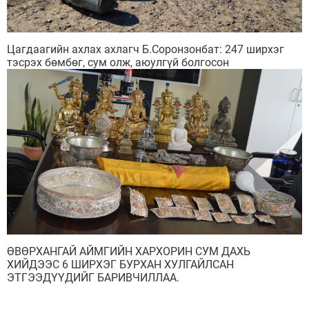
Цагдаагийн ахлах ахлагч Б.Соронзонбат: 247 ширхэг
тэсрэх бөмбөг, сум олж, аюулгүй болгосон
ӨВӨРХАНГАЙ АЙМГИЙН ХАРХОРИН СУМ ДАХЬ
ХИЙДЭЭС 6 ШИРХЭГ БУРХАН ХУЛГАЙЛСАН
ЭТГЭЭДҮҮДИЙГ БАРИВЧИЛЛАА.