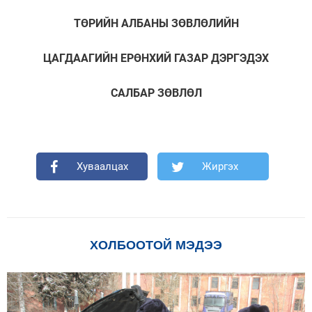
ТӨРИЙН АЛБАНЫ ЗӨВЛӨЛИЙН
ЦАГДААГИЙН ЕРӨНХИЙ ГАЗАР ДЭРГЭДЭХ
САЛБАР ЗӨВЛӨЛ
Хуваалцах
Жиргэх
ХОЛБООТОЙ МЭДЭЭ