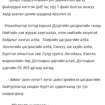
файлуудаа нэгтгэн (pdf, rar, zip) 1 файл болгон энэхүү
зард заасан цахим шууданд ирүүлнэ үү.
- Улаанбаатар хотод харьяа Дүүргийн цагдаагийн газар,
Нийтийн хэв журам хамгаалах, олон нийтийн аюулгүй
байдлыг хангах алба, Тээврийн цагдаагийн алба,
Экологийн цагдаагийн алба, Санхүү, аж ахуйн алба,
Мэдээллийн ил тод байдал
Бүртгэл хяналтын төв, Сүлд чуулга, Автобааз, Хэвлэл,
мэдээллийн төв, Дотоодын цэргийн штаб, Дотоодын
Удирдлагын шийдвэрийн ил тод байдал
цэргийн 05, 805 дугаар ангид,
Авлигын эсрэг үйл ажиллагаа
- Аймаг орон нутагт нутаг дэвсгэрийнхээ цагдаагийн
байгууллагад хандан бүртгэл, судалгаанд тус тус
Үйл ажиллагааны ил тод байдал
хамрагдана.
Өргөдөл, гомдлын мэдээ