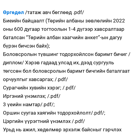
Өргөдөл
/татаж авч бөглөөд .pdf/
Биеийн байцаалт (Төрийн албаны зөвлөлийн 2022
оны 600 дугаар тогтоолын 1-4 дүгээр хавсралтаар
баталсан “Төрийн албан хаагчийн анкет”-ын дагуу
бүрэн бичсэн байх);
Боловсролын түвшинг тодорхойлсон баримт бичиг /
диплом/ Хэрэв гадаад улсад их, дээд сургууль
төгссөн бол боловсролын баримт бичгийн баталгаат
орчуулгыг хавсаргах; /.pdf/
Сурагчийн хувийн хэрэг; /.pdf/
Иргэний үнэмлэх; /.pdf/
3 үеийн намтар/.pdf/;
Оршин суугаа хаягийн тодорхойлолт/.pdf/;
Цэргийн үүрэгтний үнэмлэх /.pdf/
Урьд нь ажил, хөдөлмөр эрхэлж байсныг гэрчлэх