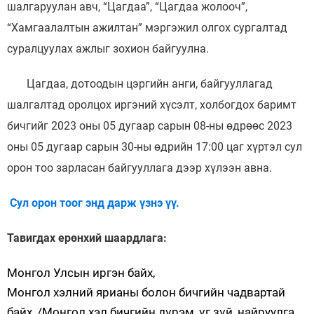
шалгаруулан авч, “Цагдаа”, “Цагдаа жолооч”,
“Хамгаалалтын ажилтан” мэргэжил олгох сургалтад
суралцуулах ажлыг зохион байгуулна.
Цагдаа, дотоодын цэргийн анги, байгууллагад
шалгалтад оролцох иргэний хүсэлт, холбогдох баримт
бичгийг 2023 оны 05 дугаар сарын 08-ны өдрөөс 2023
оны 05 дугаар сарын 30-ны өдрийн 17:00 цаг хүртэл сул
орон тоо зарласан байгууллага дээр хүлээн авна.
Сул орон тоог энд дарж үзнэ үү.
Тавигдах ерөнхий шаардлага:
Монгол Улсын иргэн байх,
Монгол хэлний ярианы болон бичгийн чадвартай
байх, /Монгол хэл бичгийн дүрэм, үг зүй, найруулга