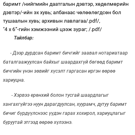
баримт /нийгмийн даатгалын дэвтэр, хөдөлмөрийн
дэвтэр/-ийн эх хувь; албанаас чөлөөлөгдсөн бол
тушаалын хувь; архивын лавлагаа/.pdf/,
"4 х 6”-гийн хэмжээний цээж зураг; /.pdf/
Тайлбар:
- Дээр дурдсан баримт бичгийг заавал нотариатаар
баталгаажуулсан байхыг шаардахгүй бөгөөд баримт
бичгийн үнэн зөвийг хүсэлт гаргасан иргэн өөрөө
хариуцна.
- Хэрвээ
ерөнхий болон тусгай шаардлагыг
хангахгүйгээ нуун дарагдуулсан,
хуурамч, дутуу баримт
бичиг бүрдүүл
снээс
үүдэн гарах
хохирол,
хариуцлагыг
буруутай этгээд
өөрөө
хүлээнэ.