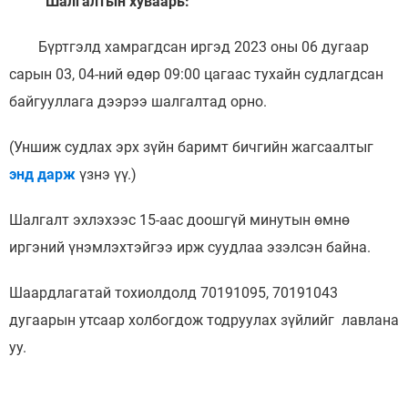
Шалгалтын хуваарь:
Иргэдийг хүлээн авах хуваарь
Бүртгэлд хамрагдсан иргэд 2023 оны 06 дугаар
Ажил үүргийн чиглэл, утасны дугаар
сарын 03, 04-ний өдөр 09:00 цагаас тухайн судлагдсан
байгууллага дээрээ шалгалтад орно.
(Уншиж судлах эрх зүйн баримт бичгийн жагсаалтыг
энд дарж
үзнэ үү.)
Шалгалт эхлэхээс 15-аас доошгүй минутын өмнө
иргэний үнэмлэхтэйгээ ирж суудлаа эзэлсэн байна.
Шаардлагатай тохиолдолд 70191095, 70191043
дугаарын утсаар холбогдож тодруулах зүйлийг лавлана
уу.