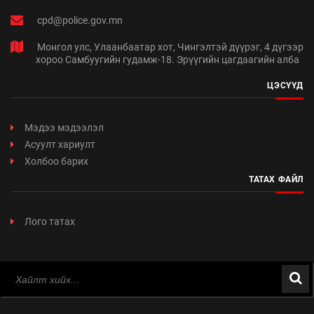
cpd@police.gov.mn
Монгол улс, Улаанбаатар хот, Чингэлтэй дүүрэг, 4 дүгээр
хороо Самбуугийн гудамж-18. Эрүүгийн цагдаагийн алба
ЦЭСҮҮД
Мэдээ мэдээлэл
Асуулт хариулт
Холбоо барих
ТАТАХ ФАЙЛ
Лого татах