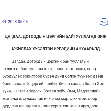
2023-05-08
ЦАГДАА, ДОТООДЫН ЦЭРГИЙН БАЙГУУЛЛАГАД ОРЖ
АЖИЛЛАХ ХҮСЭЛТЭЙ ИРГЭДИЙН АНХААРАЛД
Цагдаа, дотоодын цэргийн байгууллагын
ахлагч албан тушаалын сул орон тоог нөхөх, нөөц
бүрдүүлэх зорилгоор бүрэн дунд болон түүнээс дээш
боловсролтой, цэргийн албыг биеэр хаасан болон Эрх
зүйч, Нягтлан бодогч, Сэтгэл зүйч, Эмч, Мэдээллийн
технологи, сүлжээний инженер мэргэжилтэй, доор
дурдсан шаардлага, шалгуурыг хангасан иргэдээс