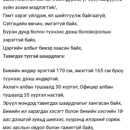
зүйн зохих мэдлэгтэй/,
Гэмт хэрэг үйлдэж, ял шийтгүүлж байгаагүй,
Сэтгэцийн өвчин, эмгэггүй байх,
Бүрэн дунд болон түүнээс дээш боловсролын
зэрэгтэй байх,
Цэргийн албыг биеэр хаасан байх,
Тавигдах тусгай шаардлага:
Биеийн өндөр эрэгтэй 170 см, эмэгтэй 165 см буюу
түүнээс дээш өндөртэй,
Ахлагч албан тушаалд 30 хүртэл, Офицер албан
тушаалд 35 хүртэл настай,
Эрүүл мэндэд тавигдах шаардлагыг хангасан байх,
Биеийн ил харагдах хэсэгт болон
биеийн хэсгийн
18-
аас дээшгүй хувьд шивээс, нүүрэнд илэрхий сорви,
мэс заслын оёдол болон гажиггүй байх,