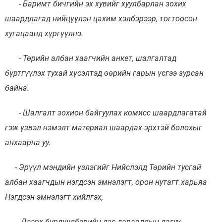
- Баримт бичгийн эх хувийг хуулбарлан зохих
шаардлагад нийцүүлэн цахим хэлбэрээр, тогтоосон
хугацаанд хүргүүлнэ.
- Төрийн албан хаагчийн анкет, шалгалтад
бүртгүүлэх тухай хүсэлтэд өөрийн гарын үсгээ зурсан
байна.
- Шалгалт зохион байгуулах комисс шаардлагатай
гэж үзвэл нэмэлт материал шаардах эрхтэй болохыг
анхаарна уу.
- Эрүүл мэндийн үзлэгийг Нийслэлд Төрийн тусгай
албан хаагчдын нэгдсэн эмнэлэгт, орон нутагт харьяа
Нэгдсэн эмнэлэгт хийлгэх,
- Дээрх бүрдүүлбэрийн дэс дарааллын дагуу