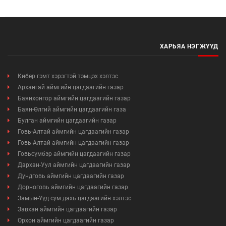
Мэдээллийн ил тод байдал
Удирдлагын шийдвэрийн ил тод байдал
ХАРЬЯА НЭГЖҮҮД
Авлигын эсрэг үйл ажиллагаа
Кибер гэмт хэрэгтэй тэмцэх хэлтэс
Үйл ажиллагааны ил тод байдал
Архангай аймгийн цагдаагийн газар
Баянхонгор аймгийн цагдаагийн газар
Өргөдөл, гомдлын мэдээ
Баян-Өлгий аймгийн цагдаагийн газа
Булган аймгийн цагдаагийн газар
Иргэдийг хүлээн авах хуваарь
Говь-Алтай аймгийн цагдаагийн газар
Говь-Алтай аймгийн цагдаагийн газар
Ажил үүргийн чиглэл, утасны дугаар
Говьсүмбэр аймгийн цагдаагийн газар
Дархан-Уул аймгийн цагдаагийн газар
Дундговь аймгийн цагдаагийн газар
Дорноговь аймгийн цагдаагийн газар
Замын-Үүд сум дахь цагдаагийн хэлтэс
Завхан аймгийн цагдаагийн газар
Орхон аймгийн цагдаагийн газар