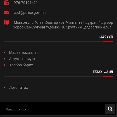
976-70191421
cpd@police.gov.mn
Монгол улс, Улаанбаатар хот, Чингэлтэй дүүрэг, 4 дүгээр
хороо Самбуугийн гудамж-18. Эрүүгийн цагдаагийн алба
ЦЭСҮҮД
Мэдээ мэдээлэл
Асуулт хариулт
Холбоо барих
ТАТАХ ФАЙЛ
Лого татах