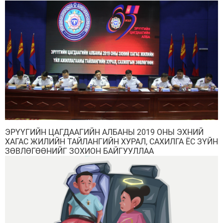
ЭРҮҮГИЙН ЦАГДААГИЙН АЛБАНЫ 2019 ОНЫ ЭХНИЙ
ХАГАС ЖИЛИЙН ТАЙЛАНГИЙН ХУРАЛ, САХИЛГА ЁС ЗҮЙН
ЗӨВЛӨГӨӨНИЙГ ЗОХИОН БАЙГУУЛЛАА