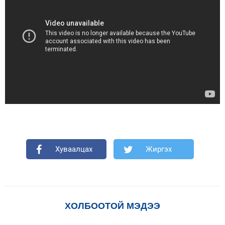
Хуваалцах
Жиргэх
ХОЛБООТОЙ МЭДЭЭ