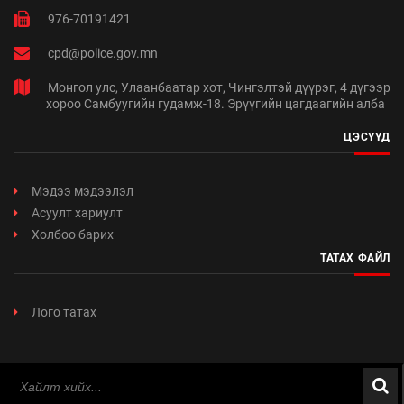
976-70191421
cpd@police.gov.mn
Монгол улс, Улаанбаатар хот, Чингэлтэй дүүрэг, 4 дүгээр
хороо Самбуугийн гудамж-18. Эрүүгийн цагдаагийн алба
ЦЭСҮҮД
Мэдээ мэдээлэл
Асуулт хариулт
Холбоо барих
ТАТАХ ФАЙЛ
Лого татах