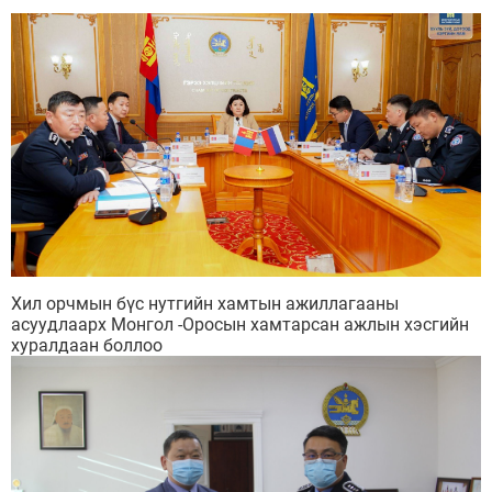
Хил орчмын бүс нутгийн хамтын ажиллагааны
асуудлаарх Монгол -Оросын хамтарсан ажлын хэсгийн
хуралдаан боллоо