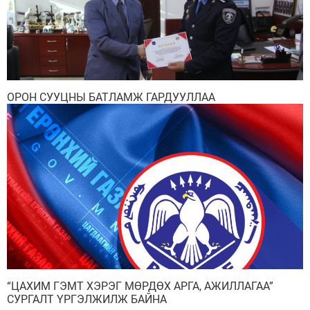
ОРОН СУУЦНЫ БАТЛАМЖ ГАРДУУЛЛАА
“ЦАХИМ ГЭМТ ХЭРЭГ МӨРДӨХ АРГА, АЖИЛЛАГАА”
СУРГАЛТ ҮРГЭЛЖИЛЖ БАЙНА