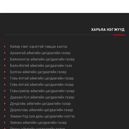
Мэдээллийн ил тод байдал
Удирдлагын шийдвэрийн ил тод байдал
ХАРЬЯА НЭГЖҮҮД
Авлигын эсрэг үйл ажиллагаа
Үйл ажиллагааны ил тод байдал
Кибер гэмт хэрэгтэй тэмцэх хэлтэс
Архангай аймгийн цагдаагийн газар
Өргөдөл, гомдлын мэдээ
Баянхонгор аймгийн цагдаагийн газар
Баян-Өлгий аймгийн цагдаагийн газа
Булган аймгийн цагдаагийн газар
Иргэдийг хүлээн авах хуваарь
Говь-Алтай аймгийн цагдаагийн газар
Говь-Алтай аймгийн цагдаагийн газар
Ажил үүргийн чиглэл, утасны дугаар
Говьсүмбэр аймгийн цагдаагийн газар
Дархан-Уул аймгийн цагдаагийн газар
Дундговь аймгийн цагдаагийн газар
Дорноговь аймгийн цагдаагийн газар
Замын-Үүд сум дахь цагдаагийн хэлтэс
Завхан аймгийн цагдаагийн газар