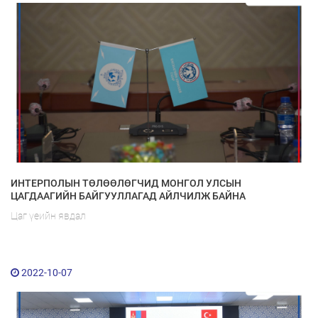
ИНТЕРПОЛЫН ТӨЛӨӨЛӨГЧИД МОНГОЛ УЛСЫН
ЦАГДААГИЙН БАЙГУУЛЛАГАД АЙЛЧИЛЖ БАЙНА
Цаг үеийн явдал
2022-10-07