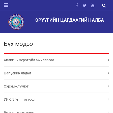
ЭРҮҮГИЙН ЦАГДААГИЙН АЛБА
Бүх мэдээ
Авлигын эсрэг үйл ажиллагаа
Цаг үеийн явдал
Сэрэмжлүүлэг
УИХ, ЗГ-ын тогтоол
Бусад шилэн данс