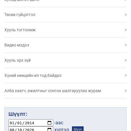
Төсөв гүйцэтгэл
Хууль тогтоомж
Видео мэдээ
Хууль эрх зүй
Хүний нөөцийн ил тод байдал
Алба хаагч, ажилтныг сонгон шалгаруулах журам
Шүүлт:
-аас
хүртэл
Шүүх