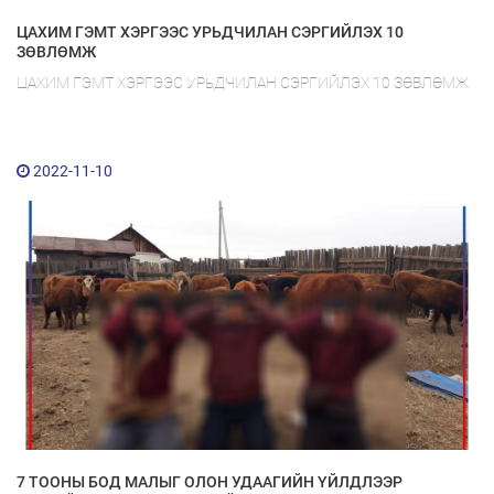
ЦАХИМ ГЭМТ ХЭРГЭЭС УРЬДЧИЛАН СЭРГИЙЛЭХ 10
ЗӨВЛӨМЖ
ЦАХИМ ГЭМТ ХЭРГЭЭС УРЬДЧИЛАН СЭРГИЙЛЭХ 10 ЗӨВЛӨМЖ
2022-11-10
7 ТООНЫ БОД МАЛЫГ ОЛОН УДААГИЙН ҮЙЛДЛЭЭР