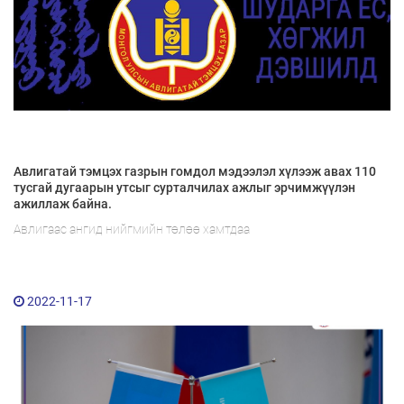
Авлигатай тэмцэх газрын гомдол мэдээлэл хүлээж авах 110
тусгай дугаарын утсыг сурталчилах ажлыг эрчимжүүлэн
ажиллаж байна.
Авлигаас ангид нийгмийн төлөө хамтдаа
2022-11-17