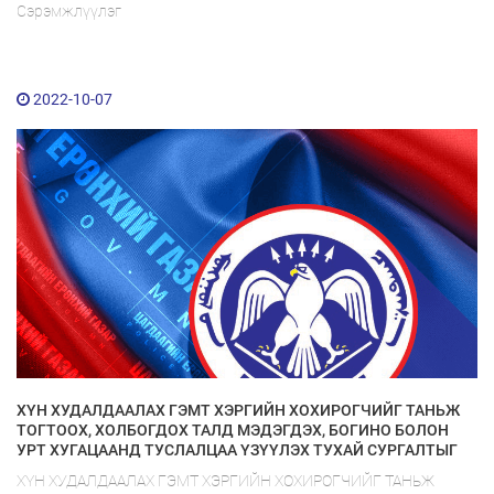
Сэрэмжлүүлэг
2022-10-07
ХҮН ХУДАЛДААЛАХ ГЭМТ ХЭРГИЙН ХОХИРОГЧИЙГ ТАНЬЖ
ТОГТООХ, ХОЛБОГДОХ ТАЛД МЭДЭГДЭХ, БОГИНО БОЛОН
УРТ ХУГАЦААНД ТУСЛАЛЦАА ҮЗҮҮЛЭХ ТУХАЙ СУРГАЛТЫГ
ЗОХИОН БАЙГУУЛЛАА.
ХҮН ХУДАЛДААЛАХ ГЭМТ ХЭРГИЙН ХОХИРОГЧИЙГ ТАНЬЖ