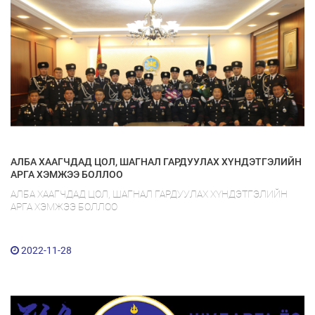
АЛБА ХААГЧДАД ЦОЛ, ШАГНАЛ ГАРДУУЛАХ ХҮНДЭТГЭЛИЙН
АРГА ХЭМЖЭЭ БОЛЛОО
АЛБА ХААГЧДАД ЦОЛ, ШАГНАЛ ГАРДУУЛАХ ХҮНДЭТГЭЛИЙН
АРГА ХЭМЖЭЭ БОЛЛОО
2022-11-28