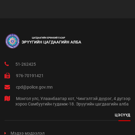
51-262425
976-70191421
cpd@police.gov.mn
Монгол улс, Улаанбаатар хот, Чингэлтэй дүүрэг, 4 дүгээр
хороо Самбуугийн гудамж-18. Эрүүгийн цагдаагийн алба
ЦЭСҮҮД
Мэдээ мэдээлэл