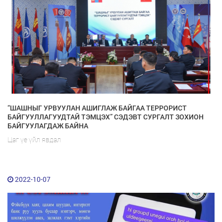
“ШАШНЫГ УРВУУЛАН АШИГЛАЖ БАЙГАА ТЕРРОРИСТ
БАЙГУУЛЛАГУУДТАЙ ТЭМЦЭХ” СЭДЭВТ СУРГАЛТ ЗОХИОН
БАЙГУУЛАГДАЖ БАЙНА
Цаг үе үйл явдал
2022-10-07