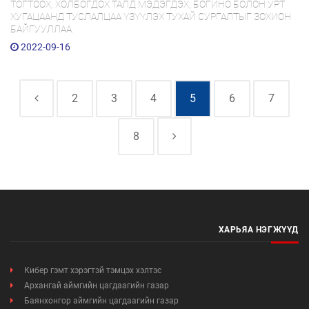
ТОГТООХ, ХОЛБОГДОХ ТАЛД МЭДЭГДЭХ, БОГИНО БОЛОН УРТ
ХУГАЦААНД ТУСЛАЛЦАА ҮЗҮҮЛЭХ ТУХАЙ СУРГАЛТЫГ ЗОХИОН
БАЙГУУЛЛАА.
2022-09-16
2
3
4
5
6
7
8
ХАРЬЯА НЭГЖҮҮД
Кибер гэмт хэрэгтэй тэмцэх хэлтэс
Архангай аймгийн цагдаагийн газар
Баянхонгор аймгийн цагдаагийн газар