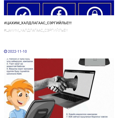
#ЦАХИМ_ХАЛДЛАГААС_СЭРГИЙЛЬЕ!!!
#ЦАХИМ_ХАЛДЛАГААС_СЭРГИЙЛЬЕ!!!
2022-11-10