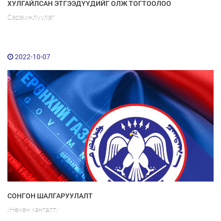
ХУЛГАЙЛСАН ЭТГЭЭДҮҮДИЙГ ОЛЖ ТОГТООЛОО
Сэрэмжлүүлэг
2022-10-07
СОНГОН ШАЛГАРУУЛАЛТ
/Нөхөн хангалт/