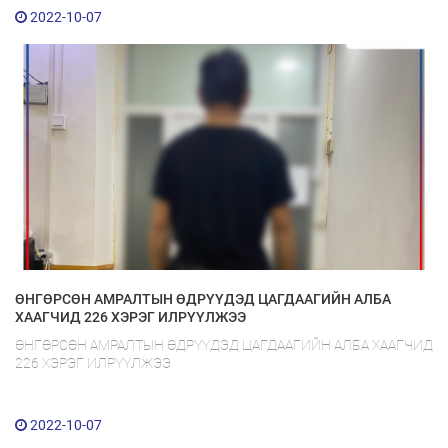
2022-10-07
Мэдээллийн ил тод байдал
Удирдлагын шийдвэрийн ил тод байдал
Авлигын эсрэг үйл ажиллагаа
Үйл ажиллагааны ил тод байдал
ӨНГӨРСӨН АМРАЛТЫН ӨДРҮҮДЭД ЦАГДААГИЙН АЛБА
ХААГЧИД 226 ХЭРЭГ ИЛРҮҮЛЖЭЭ
Өргөдөл, гомдлын мэдээ
ӨНГӨРСӨН АМРАЛТЫН ӨДРҮҮДЭД ЦАГДААГИЙН АЛБА ХААГЧИД
226 ХЭРЭГ ИЛРҮҮЛЖЭЭ
Иргэдийг хүлээн авах хуваарь
Ажил үүргийн чиглэл, утасны дугаар
2022-10-07