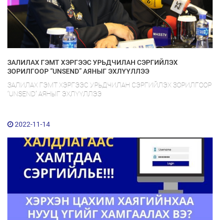
ЗАЛИЛАХ ГЭМТ ХЭРГЭЭС УРЬДЧИЛАН СЭРГИЙЛЭХ
ЗОРИЛГООР “UNSEND” АЯНЫГ ЭХЛҮҮЛЛЭЭ
ЗАЛИЛАХ ГЭМТ ХЭРГЭЭС УРЬДЧИЛАН СЭРГИЙЛЭХ ЗОРИЛГООР
“UNSEND” АЯНЫГ ЭХЛҮҮЛЛЭЭ
2022-11-14